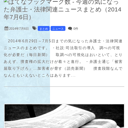
2014年7月6日
0件
まとめ
ニュース
2014年6月29日～7月5日までの気になった弁護士・法律関連
ニュースのまとめです。 ・社説:司法取引の導入 調べの可視
化が必要だ（毎日新聞） 取調べの可視化はおいといて、とり
あえず、捜査権の拡大だけが着々と進行。 ・弁護士通じ「被害
届取り下げろ」…加害者が脅す（読売新聞） 捜査段階なんで
なんともいえないところはあります...