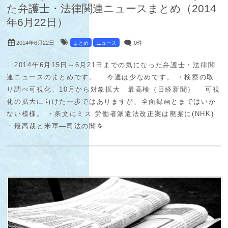
2014年6月22日
0件
まとめ
ニュース
2014年6月15日～6月21日までの気になった弁護士・法律関
連ニュースのまとめです。 今週は少なめです。 ・検察の取
り調べ可視化、10月から対象拡大 最高検（日経新聞） 可視
化の拡大に向けた一歩ではありますが、全面録画とまではいか
ない模様。 ・条文にミス 労働者派遣法改正案は廃案に(NHK)
・最高裁と米軍―司法の闇を...