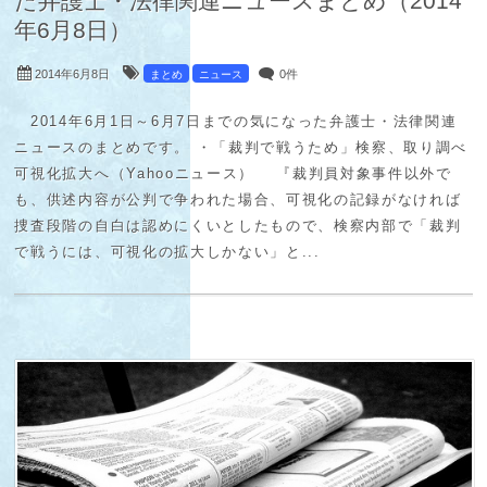
2014年6月8日
0件
まとめ
ニュース
2014年6月1日～6月7日までの気になった弁護士・法律関連
ニュースのまとめです。 ・「裁判で戦うため」検察、取り調べ
可視化拡大へ（Yahooニュース） 『裁判員対象事件以外で
も、供述内容が公判で争われた場合、可視化の記録がなければ
捜査段階の自白は認めにくいとしたもので、検察内部で「裁判
で戦うには、可視化の拡大しかない」と...