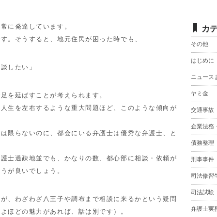
常に発達しています。
カ
す。そうすると、地元住民が困った時でも、
その他
はじめに
相談したい」
ニュース
ヤミ金
で足を延ばすことが考えられます。
人生を左右するような重大問題ほど、このような傾向が
交通事故
企業法務
は限らないのに、都会にいる弁護士は優秀な弁護士、と
債務整理
護士過疎地並でも、かなりの数、都心部に相談・依頼が
刑事事件
ほうが良いでしょう。
司法修習
司法試験
が、わざわざ八王子や調布まで相談に来るかという疑問
弁護士実
によほどの魅力があれば、話は別です）。