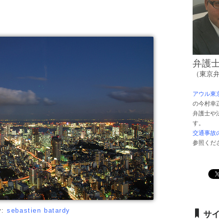
弁護
（東京
アウル東
の今村幸
弁護士や
す。
交通事故
参照くだ
y:
sebastien batardy
サ