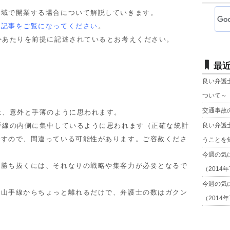
域で開業する場合について解説していきます。
の記事をご覧になってください
。
外あたりを前提に記述されているとお考えください。
最
良い弁護
ついて～
交通事故
は、意外と手薄のように思われます。
手線の内側に集中しているように思われます（正確な統計
良い弁護
ですので、間違っている可能性があります。ご容赦くださ
うことを
今週の気
勝ち抜くには、それなりの戦略や集客力が必要となるで
（2014
今週の気
山手線からちょっと離れるだけで、弁護士の数はガクン
（2014