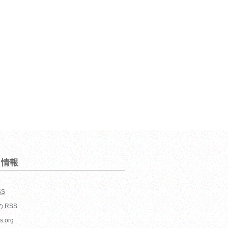
タ情報
SS
の
RSS
s.org