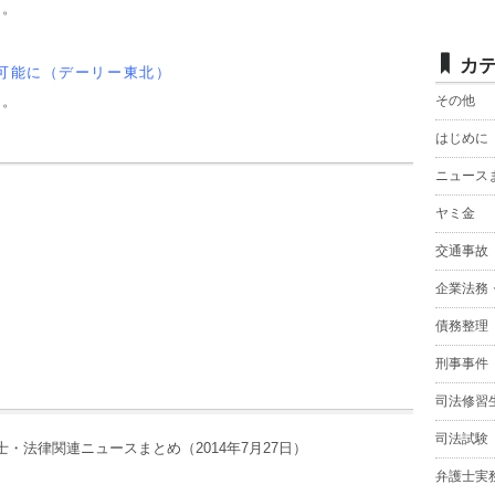
す。
カ
｣可能に（デーリー東北）
す。
その他
はじめに
ニュース
ヤミ金
交通事故
企業法務
債務整理
刑事事件
司法修習
司法試験
・法律関連ニュースまとめ（2014年7月27日）
弁護士実