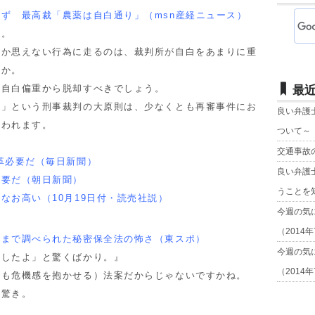
ず 最高裁「農薬は自白通り」（msn産経ニュース）
ね。
か思えない行為に走るのは、裁判所が自白をあまりに重
うか。
自白偏重から脱却すべきでしょう。
最
」という刑事裁判の大原則は、少なくとも再審事件にお
良い弁護
思われます。
ついて～
交通事故
革必要だ（毎日新聞）
良い弁護
必要だ（朝日新聞）
うことを
なお高い（10月19日付・読売社説）
今週の気
（2014
係まで調べられた秘密保全法の怖さ（東スポ）
今週の気
したよ」と驚くばかり。』
（2014
も危機感を抱かせる）法案だからじゃないですかね。
驚き。