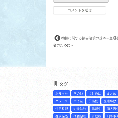
物損に関する損害賠償の基本～交通
者のために～
タグ
お知らせ
その他
はじめに
まとめ
ニュース
ヤミ金
予備校
交通事故
任意整理
企業法務
修習生
個人再
健康保険
債務整理
再就職
刑事事