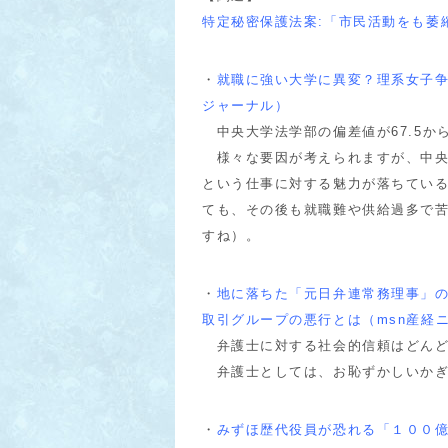
特定秘密保護法案:「市民活動をも萎
・
就職に強い大学に異変？理系女子
ジャーナル）
中央大学法学部の偏差値が67.5から
様々な要因が考えられますが、中央
という仕事に対する魅力が落ちてい
ても、その後も就職難や供給過多で
すね）。
・
地に落ちた「元日弁連常務理事」
取引グループの悪行とは（msn産経
弁護士に対する社会的信頼はどんど
弁護士としては、お恥ずかしいかぎ
・
みずほ歴代役員が恐れる「１００