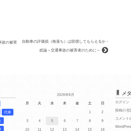
自動車の評価損（格落ち）は賠償してもらえるか・
事故の被害
総論～交通事故の被害者のために～
メ
2026年8月
ログイン
月
火
水
木
金
土
日
投稿の
R
1
2
代車
コメント
生
3
4
5
6
7
8
9
WordPres
件
10
11
12
13
14
15
16