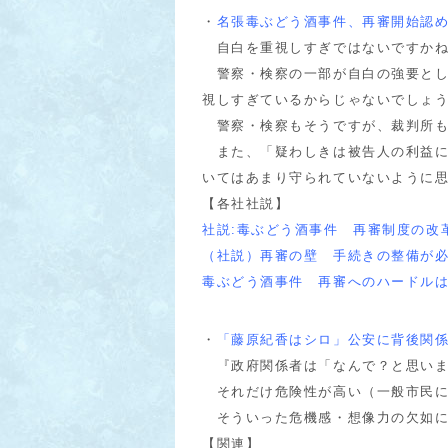
・
名張毒ぶどう酒事件、再審開始認め
自白を重視しすぎではないですか
警察・検察の一部が自白の強要とし
視しすぎているからじゃないでしょ
警察・検察もそうですが、裁判所も
また、「疑わしきは被告人の利益に
いてはあまり守られていないように
【各社社説】
社説:毒ぶどう酒事件 再審制度の改
（社説）再審の壁 手続きの整備が
毒ぶどう酒事件 再審へのハードルは
・
「藤原紀香はシロ」公安に背後関
『政府関係者は「なんで？と思いま
それだけ危険性が高い（一般市民に
そういった危機感・想像力の欠如に
【関連】