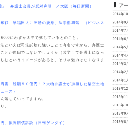
ア
縮」 弁護士会長が反対声明 ／大阪（毎日新聞）
2014年1
2014年9
争奪戦、早稲田大に圧勝の慶應、法学部凋落…（ビジネス
2014年7
60.0にわずか３年で落ちているとのこと。
2014年6
法といえば司法試験に強いことで有名ですから、弁護士
2014年5
ることが原因ではないでしょうか（苦労して弁護士になっ
2014年4
苦しむというイメージがあると、そりゃ魅力はなくなりま
2014年3
2014年2
2014年1
の肩書 総額５０億円！？大物弁護士が加担した架空土地
2013年1
ニュース）
2013年1
ん落ちていってますね。
2013年1
り。
2013年9
2013年8
億円」損害賠償訴訟（日刊ゲンダイ）