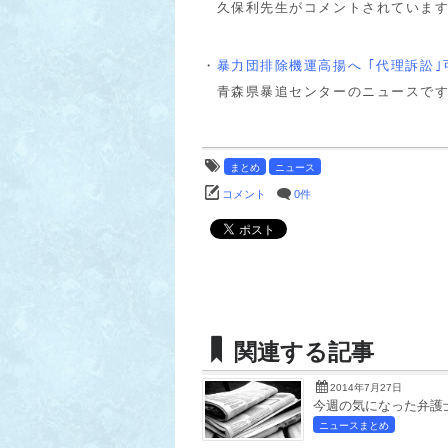
久保利先生がコメントされていま
・
暴力団排除機運高揚へ ｢代理訴訟
青森県暴追センターのニュースで
まとめ
ニュース
コメント
0件
関連する記事
2014年7月27日
今週の気になった弁護士
ニュースまとめ