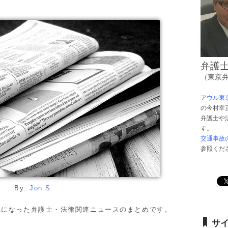
弁護
（東京
アウル東
の今村幸
弁護士や
す。
交通事故
参照くだ
By:
Jon S
分の気になった弁護士・法律関連ニュースのまとめです。
サ