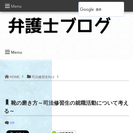
Menu
Menu
HOME
司法修習生向け
靴の磨き方～司法修習生の就職活動について考え
る～
0件