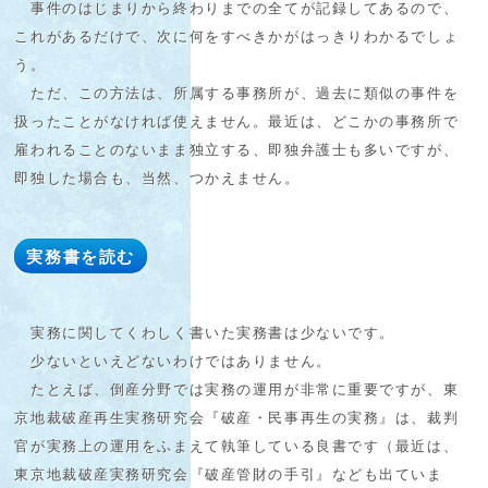
事件のはじまりから終わりまでの全てが記録してあるので、
これがあるだけで、次に何をすべきかがはっきりわかるでしょ
う。
ただ、この方法は、所属する事務所が、過去に類似の事件を
扱ったことがなければ使えません。最近は、どこかの事務所で
雇われることのないまま独立する、即独弁護士も多いですが、
即独した場合も、当然、つかえません。
実務書を読む
実務に関してくわしく書いた実務書は少ないです。
少ないといえどないわけではありません。
たとえば、倒産分野では実務の運用が非常に重要ですが、東
京地裁破産再生実務研究会『破産・民事再生の実務』は、裁判
官が実務上の運用をふまえて執筆している良書です（最近は、
東京地裁破産実務研究会『破産管財の手引』なども出ていま