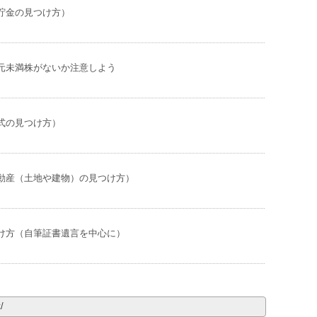
貯金の見つけ方）
元未満株がないか注意しよう
式の見つけ方）
動産（土地や建物）の見つけ方）
け方（自筆証書遺言を中心に）