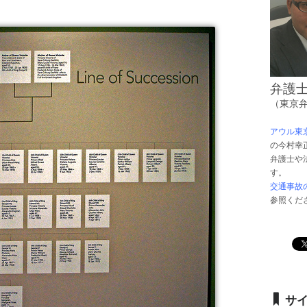
弁護
（東京
アウル東
の今村幸
弁護士や
す。
交通事故
参照くだ
サ