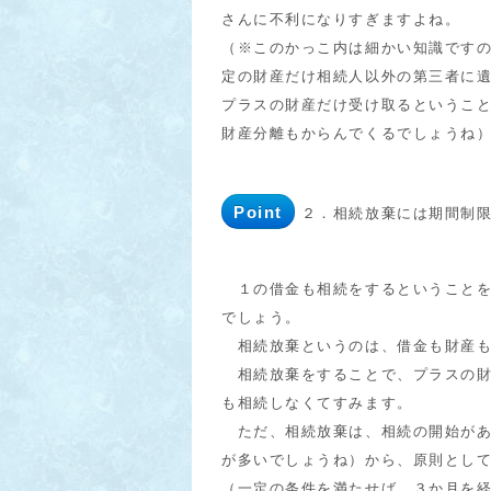
さんに不利になりすぎますよね。
（※このかっこ内は細かい知識です
定の財産だけ相続人以外の第三者に
プラスの財産だけ受け取るというこ
財産分離もからんでくるでしょうね
Point
２．相続放棄には期間制
１の借金も相続をするということを
でしょう。
相続放棄というのは、借金も財産も
相続放棄をすることで、プラスの財
も相続しなくてすみます。
ただ、相続放棄は、相続の開始があ
が多いでしょうね）から、原則とし
（一定の条件を満たせば、３か月を