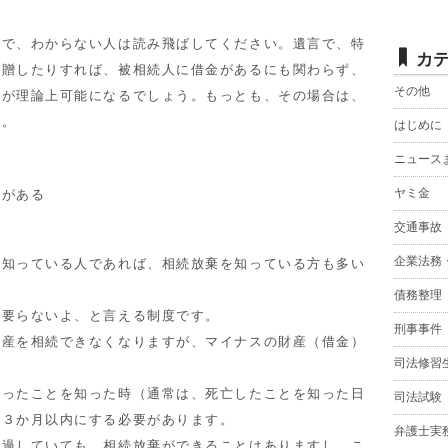
ので、わからない人は読み飛ばしてください。遺言で、特
カ
遺贈したりすれば、被相続人に借金があるにも関わらず、
その他
とが理論上可能になるでしょう。もっとも、その場合は、
）。
はじめに
ニュース
ヤミ金
限がある
交通事故
企業法務
知っている人であれば、相続放棄を知っている方も多い
債務整理
要らないよ、と言える制度です。
刑事事件
産を相続できなくなりますが、マイナスの財産（借金）
司法修習
ったことを知った時（通常は、死亡したことを知った日
司法試験
て３か月以内にする必要があります。
弁護士実
経過していても、相続放棄ができることはありますし、こ