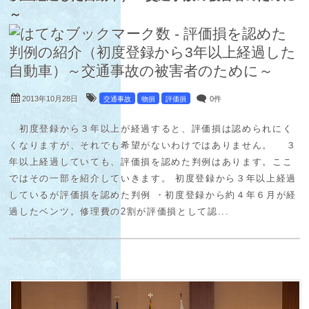
～
2013年10月28日
0件
交通事故
物損
評価損
初度登録から３年以上が経過すると、評価損は認められにく
くなりますが、それでも希望がないわけではありません。 ３
年以上経過していても、評価損を認めた判例はあります。ここ
ではその一部を紹介していきます。 初度登録から３年以上経過
しているが評価損を認めた判例 ・初度登録から約４年６月が経
過したベンツ。修理費の2割が評価損として認...