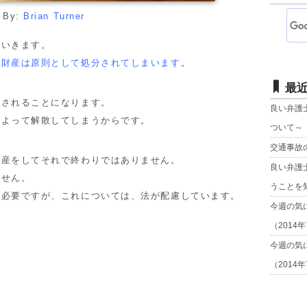
By:
Brian Turner
いきます。
る財産は原則として処分されてしまいます
。
最
されることになります。
良い弁護
よって解散してしまうからです。
ついて～
交通事故
産をしてそれで終わりではありません。
良い弁護
せん。
うことを
必要ですが、これについては、法が配慮しています。
今週の気
（2014
今週の気
（2014