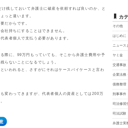
だけ残しておいて弁護士に破産を依頼すれば良いのか、と
ちょっと違います。
カ
要だからです。
その他
会社持ちにすることはできません。
はじめに
代表者個人で支払う必要があります。
ニュース
る際に、99万円もっていても、そこから弁護士費用や予
ヤミ金
か残らないことになるでしょう。
交通事故
といわれると、さすがにそれはケースバイケースと言わ
企業法務
債務整理
も変わってきますが、代表者個人の資産としては200万
刑事事件
か。
司法修習
司法試験
意
弁護士実