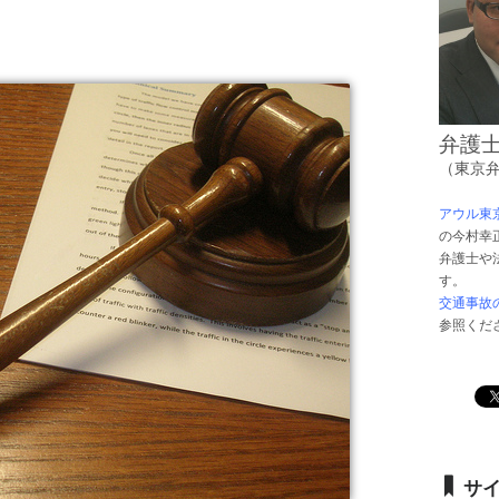
弁護
（東京
アウル東
の今村幸
弁護士や
す。
交通事故
参照くだ
サ