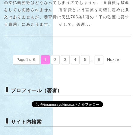
の支払義務等はどうなってしまうのでしょうか。 養育費は破産
をしても免除されません 養育費という言葉を明確に定めた条
文はありませんが、養育費は民法766条1項の「子の監護に要す
る費用」にあたります。 そして、破産...
Next »
Page 1 of 6:
1
2
3
4
5
...
6
プロフィール（著者）
サイト内検索