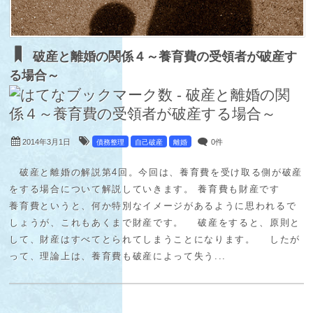
破産と離婚の関係４～養育費の受領者が破産す
る場合～
2014年3月1日
0件
債務整理
自己破産
離婚
破産と離婚の解説第4回。今回は、養育費を受け取る側が破産
をする場合について解説していきます。 養育費も財産です
養育費というと、何か特別なイメージがあるように思われるで
しょうが、これもあくまで財産です。 破産をすると、原則と
して、財産はすべてとられてしまうことになります。 したが
って、理論上は、養育費も破産によって失う...