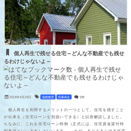
個人再生で残せる住宅～どんな不動産でも残せ
るわけじゃないよ～
2014年4月24日
0件
債務整理
民事再生
個人再生を利用するメリットの一つとして、住宅を残すこと
が出来る（住宅ローンを別扱いできる）と以前解説しました。
ちなみに、これを住宅ローン特例（正式には、住宅資金貸付特
別条項といいます）といいます。 ただ、ありとあらゆる住宅