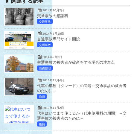
関連する記事
2014年10月2日
交通事故の慰謝料
交通事故
2014年7月15日
交通事故専門サイト開設
交通事故
2014年2月5日
交通事故の被害者が破産をする場合の注意点
債務整理
2013年11月4日
代車の車種（グレード）の問題～交通事故の被害者
のために～
物損
2013年11月2日
代車はいつまで使えるか（代車使用料の期間）～交
通事故の被害者のために～
物損