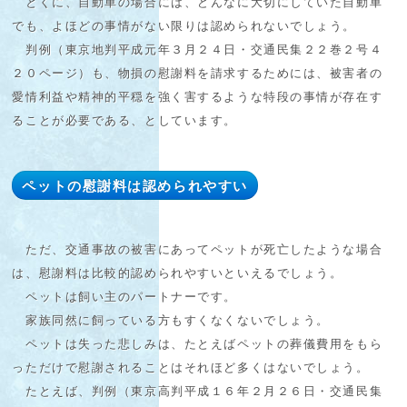
とくに、自動車の場合には、どんなに大切にしていた自動車
でも、よほどの事情がない限りは認められないでしょう。
判例（東京地判平成元年３月２４日・交通民集２２巻２号４
２０ページ）も、物損の慰謝料を請求するためには、被害者の
愛情利益や精神的平穏を強く害するような特段の事情が存在す
ることが必要である、としています。
ペットの慰謝料は認められやすい
ただ、交通事故の被害にあってペットが死亡したような場合
は、慰謝料は比較的認められやすいといえるでしょう。
ペットは飼い主のパートナーです。
家族同然に飼っている方もすくなくないでしょう。
ペットは失った悲しみは、たとえばペットの葬儀費用をもら
っただけで慰謝されることはそれほど多くはないでしょう。
たとえば、判例（東京高判平成１６年２月２６日・交通民集