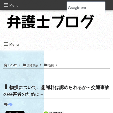
Menu
Menu
HOME
交通事故
物損
物損について、慰謝料は認められるか～交通事故
の被害者のために～
0件