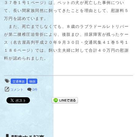
３７巻１号１ページ）は、ペットの犬が死亡した事例につい
て、長い間家族同然に飼ってきたことを理由として、慰謝料５
万円を認めています。
また、死亡までしなくても、８歳のラブラドールレトリバー
が第二腰椎圧迫骨折により、後肢まひ、排尿障害が残ったケー
ス（名古屋高判平成２０年９月３０日・交通民集４１巻５号１
１８６ページ）では、飼い主夫婦に対して合計４０万円の慰謝
料が認められました。
交通事故
物損
コメント
0件