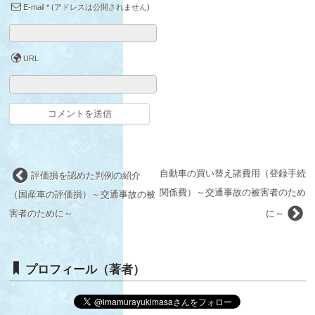
E-mail
*
(アドレスは公開されません)
URL
自動車の買い替え諸費用（登録手続
評価損を認めた判例の紹介
関係費）～交通事故の被害者のため
（国産車の評価損）～交通事故の被
害者のために～
に～
プロフィール（著者）